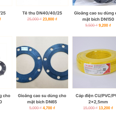
/25
Tê thu DN40/40/25
Gioăng cao su dùng 
Giá
Giá
Giá
mặt bích DN150
₫
25,000
₫
23,800
₫
hiện
gốc
hiện
Giá
Gi
9,500
₫
9,200
₫
tại
là:
tại
gốc
hi
₫.
là:
25,000 ₫.
là:
là:
tại
23,800 ₫.
23,800 ₫.
9,500 ₫.
là:
9,2
g cho
Gioăng cao su dùng cho
Cáp điện CU/PVC/
0
mặt bích DN65
2×2,5mm
Giá
Giá
Giá
Giá
G
5,000
₫
4,700
₫
15,000
₫
13,200
₫
hiện
gốc
hiện
gốc
h