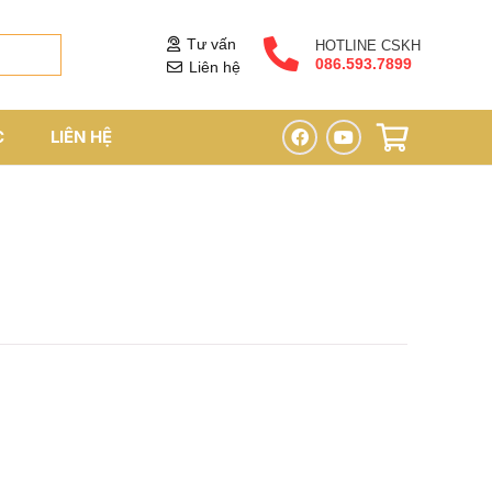
Tư vấn
HOTLINE CSKH
086.593.7899
Liên hệ
C
LIÊN HỆ