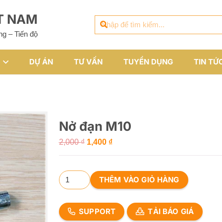
ỆT NAM
ng – Tiến độ
DỰ ÁN
TƯ VẤN
TUYỂN DỤNG
TIN TỨ
Nở đạn M10
Giá
Giá
2,000
₫
1,400
₫
gốc
hiện
là:
tại
Nở
2,000 ₫.
là:
THÊM VÀO GIỎ HÀNG
đạn
1,400 ₫.
M10
SUPPORT
TẢI BÁO GIÁ
số