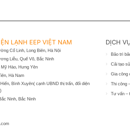
tại
là:
tại
là:
tạ
là:
5,000 ₫.
là:
15,000 ₫.
là
6,000 ₫.
4,700 ₫.
1
ỆN LẠNH EEP VIỆT NAM
DỊCH V
ờng Cổ Linh, Long Biên, Hà Nội
Bảo trì b
ơng Liễu, Quế Võ, Bắc Ninh
Cải tạo s
 Mỹ Hào, Hưng Yên
Gia công 
Tiên, Hà Nam
iến, Bình Xuyên( cạnh UBND thị trấn, đối diện
Thi công –
)
Tư vấn – t
ắc Ninh, Bắc Ninh
l.com