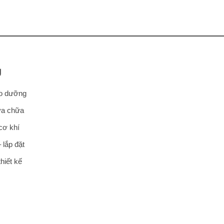
i
:
3,200 ₫.
Ụ
ảo dưỡng
ửa chữa
cơ khí
 lắp đặt
hiết kế