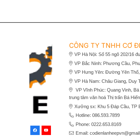
là:
tại
là:
8,000 ₫.
là:
7,000 ₫.
7,500 ₫.
CÔNG TY TNHH CƠ ĐI
VP Hà Nội: Số 55 ngõ 202/16 đư
VP Bắc Ninh: Phương Cầu, Phư
VP Hưng Yên: Đường Yên Thổ,
VP Hà Nam: Châu Giang, Duy 
VP Vĩnh Phúc: Quang Vinh, Bá H
trung tâm văn hoá Thị trấn Bá Hiến
Xưởng sx: Khu 5 Đáp Cầu, TP B
Hotline: 086.593.7899
Phone: 0222.653.8169
Email: codienlanheepvn@gmai