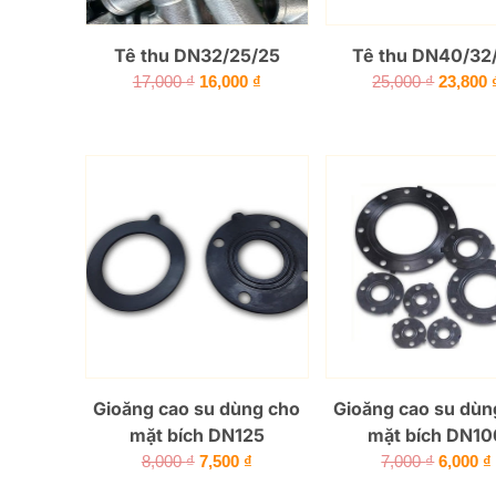
Tê thu DN32/25/25
Tê thu DN40/32
Giá
Giá
Giá
17,000
₫
16,000
₫
25,000
₫
23,800
gốc
hiện
gốc
là:
tại
là:
17,000 ₫.
là:
25,000 
16,000 ₫.
Gioăng cao su dùng cho
Gioăng cao su dùn
mặt bích DN125
mặt bích DN10
Giá
Giá
Giá
8,000
₫
7,500
₫
7,000
₫
6,000
₫
gốc
hiện
gốc