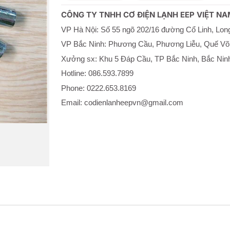
lượng
CÔNG TY TNHH CƠ ĐIỆN LẠNH EEP VIỆT NA
VP Hà Nội: Số 55 ngõ 202/16 đường Cổ Linh, Long
VP Bắc Ninh: Phương Cầu, Phương Liễu, Quế Võ
Xưởng sx: Khu 5 Đáp Cầu, TP Bắc Ninh, Bắc Nin
Hotline: 086.593.7899
Phone: 0222.653.8169
Email: codienlanheepvn@gmail.com