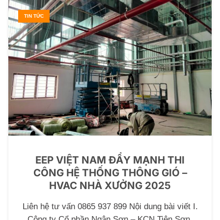
TIN TỨC
EEP VIỆT NAM ĐẨY MẠNH THI
CÔNG HỆ THỐNG THÔNG GIÓ –
HVAC NHÀ XƯỞNG 2025
Liên hệ tư vấn 0865 937 899 Nội dung bài viết I.
Công ty Cổ phần Ngân Sơn – KCN Tiên Sơn,