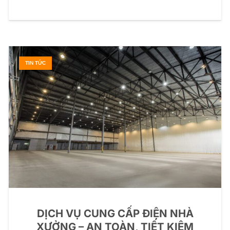
TIN TỨC
DỊCH VỤ CUNG CẤP ĐIỆN NHÀ
XƯỞNG – AN TOÀN, TIẾT KIỆM