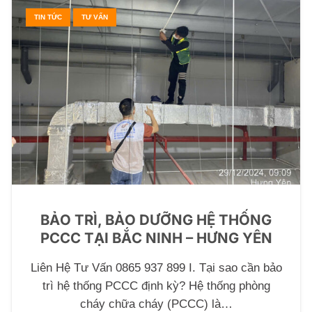
TIN TỨC
TƯ VẤN
BẢO TRÌ, BẢO DƯỠNG HỆ THỐNG
PCCC TẠI BẮC NINH – HƯNG YÊN
Liên Hệ Tư Vấn 0865 937 899 I. Tại sao cần bảo
trì hệ thống PCCC định kỳ? Hệ thống phòng
cháy chữa cháy (PCCC) là…