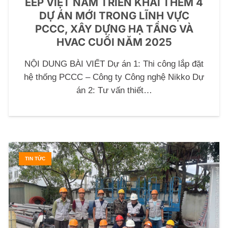
EEP VIỆT NAM TRIỂN KHAI THÊM 4
DỰ ÁN MỚI TRONG LĨNH VỰC
PCCC, XÂY DỰNG HẠ TẦNG VÀ
HVAC CUỐI NĂM 2025
NỘI DUNG BÀI VIẾT Dự án 1: Thi công lắp đặt
hệ thống PCCC – Công ty Công nghệ Nikko Dự
án 2: Tư vấn thiết…
TIN TỨC