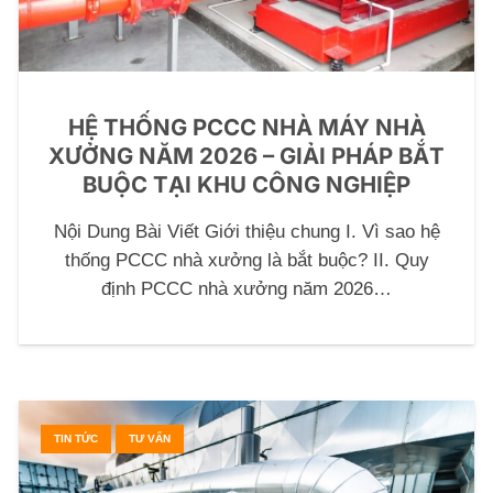
HỆ THỐNG PCCC NHÀ MÁY NHÀ
XƯỞNG NĂM 2026 – GIẢI PHÁP BẮT
BUỘC TẠI KHU CÔNG NGHIỆP
Nội Dung Bài Viết Giới thiệu chung I. Vì sao hệ
thống PCCC nhà xưởng là bắt buộc? II. Quy
định PCCC nhà xưởng năm 2026…
TIN TỨC
TƯ VẤN