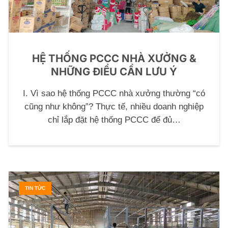
HỆ THỐNG PCCC NHÀ XƯỞNG &
NHỮNG ĐIỀU CẦN LƯU Ý
I. Vì sao hệ thống PCCC nhà xưởng thường “có
cũng như không”? Thực tế, nhiều doanh nghiệp
chỉ lắp đặt hệ thống PCCC để đủ…
TIN TỨC