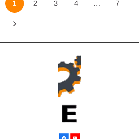
1
2
3
4
…
7