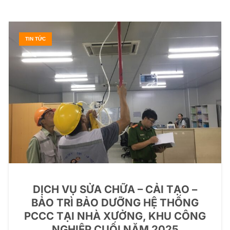
TIN TỨC
DỊCH VỤ SỬA CHỮA – CẢI TẠO –
BẢO TRÌ BẢO DƯỠNG HỆ THỐNG
PCCC TẠI NHÀ XƯỞNG, KHU CÔNG
NGHIỆP CUỐI NĂM 2025