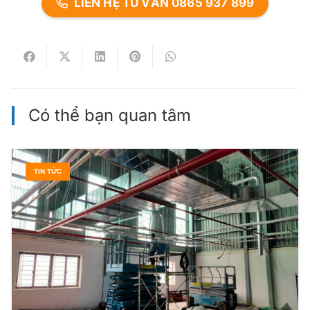
LIÊN HỆ TƯ VẤN 0865 937 899
Có thể bạn quan tâm
TIN TỨC