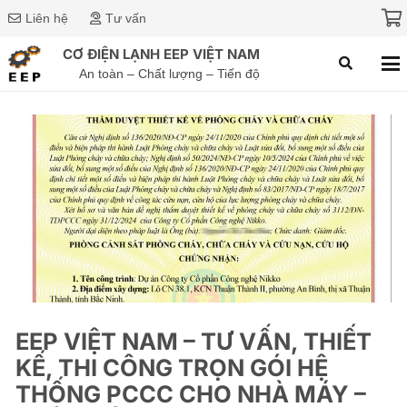
Liên hệ
Tư vấn
CƠ ĐIỆN LẠNH EEP VIỆT NAM
An toàn – Chất lượng – Tiến độ
EEP VIỆT NAM – TƯ VẤN, THIẾT
KẾ, THI CÔNG TRỌN GÓI HỆ
THỐNG PCCC CHO NHÀ MÁY –