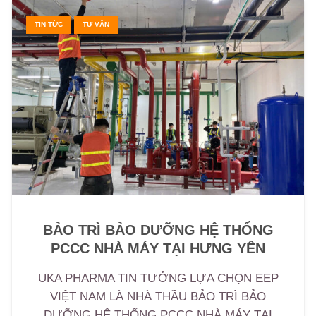
TIN TỨC
TƯ VẤN
BẢO TRÌ BẢO DƯỠNG HỆ THỐNG
PCCC NHÀ MÁY TẠI HƯNG YÊN
UKA PHARMA TIN TƯỞNG LỰA CHỌN EEP
VIỆT NAM LÀ NHÀ THẦU BẢO TRÌ BẢO
DƯỠNG HỆ THỐNG PCCC NHÀ MÁY TẠI