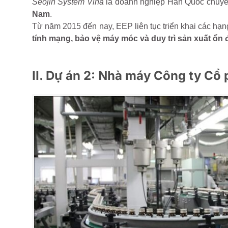
Seojin System Vina
là doanh nghiệp Hàn Quốc chuyên 
Nam
.
Từ năm 2015 đến nay, EEP liên tục triển khai các h
tính mạng, bảo vệ máy móc và duy trì sản xuất ổn 
II.
Dự án 2: Nhà máy Công ty Cổ