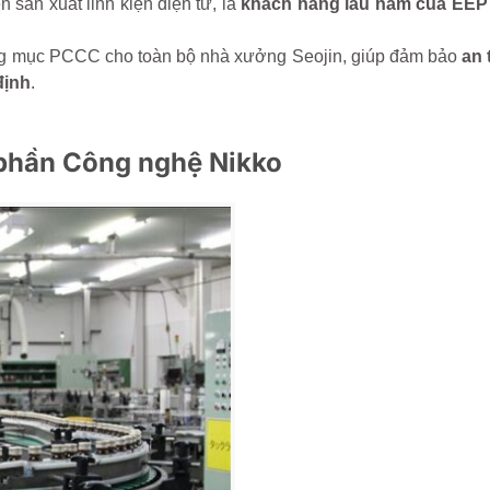
sản xuất linh kiện điện tử, là
khách hàng lâu năm của EEP 
ạng mục PCCC cho toàn bộ nhà xưởng Seojin, giúp đảm bảo
an 
định
.
 phần Công nghệ Nikko