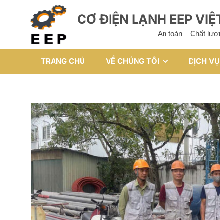
CƠ ĐIỆN LẠNH EEP VI
An toàn – Chất lượ
TRANG CHỦ
VỀ CHÚNG TÔI
DỊCH VỤ