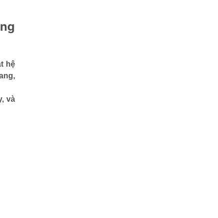
ống
ặt hệ
ang,
, và
.