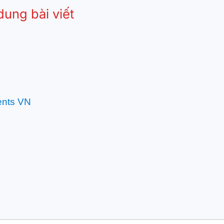
dung bài viết
ents VN