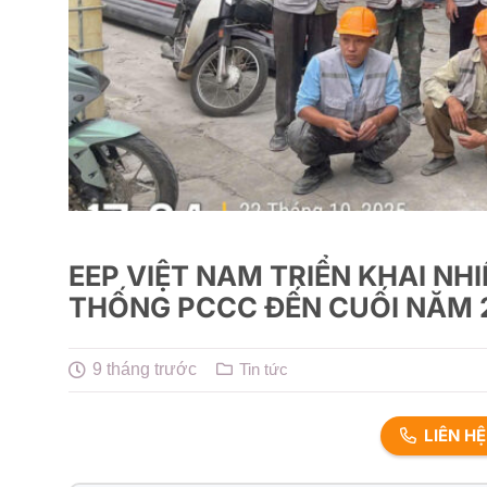
EEP VIỆT NAM TRIỂN KHAI NHI
THỐNG PCCC ĐẾN CUỐI NĂM 
9 tháng trước
Tin tức
LIÊN H