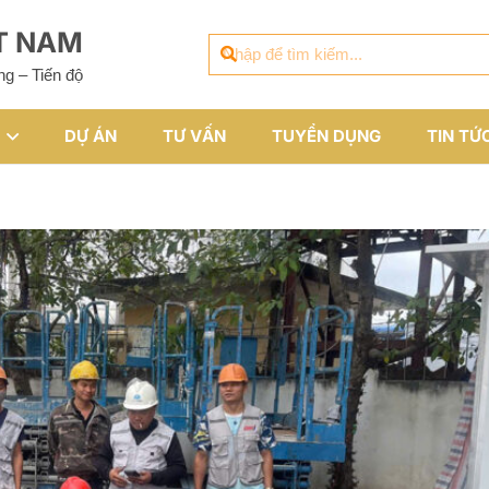
ỆT NAM
ng – Tiến độ
DỰ ÁN
TƯ VẤN
TUYỂN DỤNG
TIN TỨ