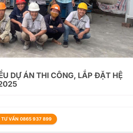
ỀU DỰ ÁN THI CÔNG, LẮP ĐẶT HỆ
2025
Ệ TƯ VẤN 0865 937 899