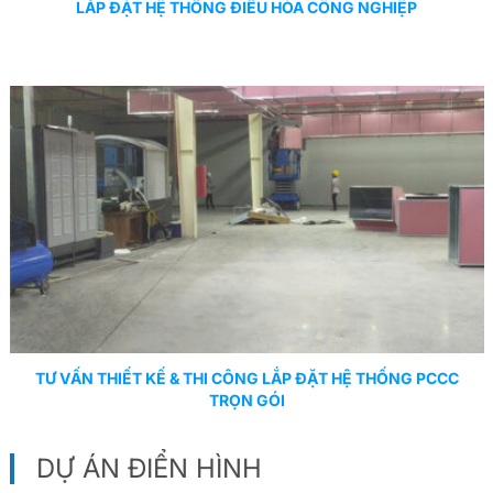
LẮP ĐẶT HỆ THỐNG ĐIỀU HÒA CÔNG NGHIỆP
TƯ VẤN THIẾT KẾ & THI CÔNG LẮP ĐẶT HỆ THỐNG PCCC
TRỌN GÓI
DỰ ÁN ĐIỂN HÌNH