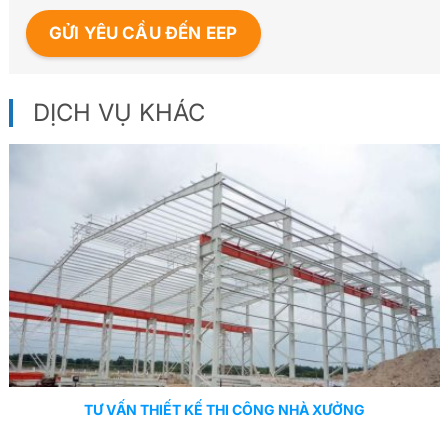
DỊCH VỤ KHÁC
TƯ VẤN THIẾT KẾ THI CÔNG NHÀ XƯỞNG