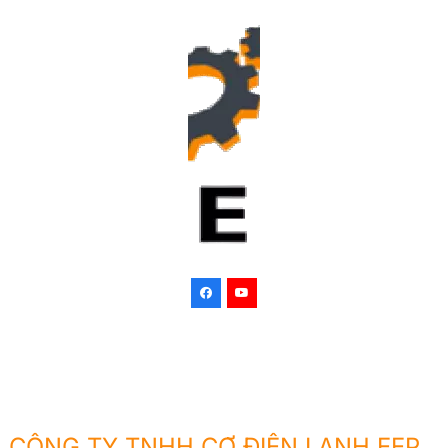
CÔNG TY TNHH CƠ ĐIỆN LẠNH EEP