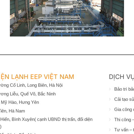
ỆN LẠNH EEP VIỆT NAM
DỊCH V
ờng Cổ Linh, Long Biên, Hà Nội
Bảo trì b
ơng Liễu, Quế Võ, Bắc Ninh
Cải tạo s
 Mỹ Hào, Hưng Yên
Gia công 
Tiên, Hà Nam
iến, Bình Xuyên( cạnh UBND thị trấn, đối diện
Thi công –
)
Tư vấn – t