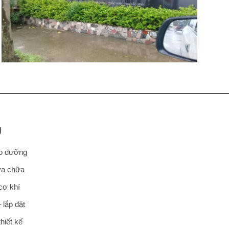
Ụ
ảo dưỡng
ửa chữa
cơ khí
 lắp đặt
hiết kế