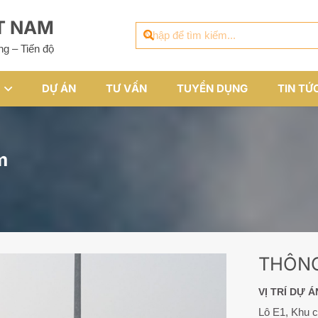
ỆT NAM
ng – Tiến độ
DỰ ÁN
TƯ VẤN
TUYỂN DỤNG
TIN TỨ
m
THÔNG
VỊ TRÍ DỰ Á
Lô E1, Khu 