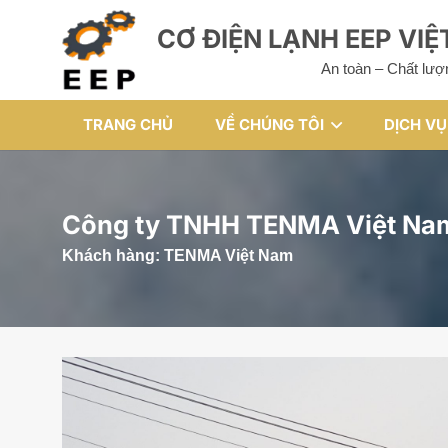
CƠ ĐIỆN LẠNH EEP VI
An toàn – Chất lượ
TRANG CHỦ
VỀ CHÚNG TÔI
DỊCH VỤ
Công ty TNHH TENMA Việt Na
Khách hàng:
TENMA Việt Nam