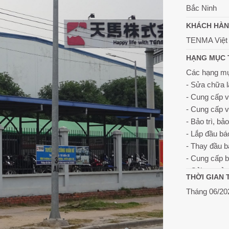
Bắc Ninh
KHÁCH HÀ
TENMA Việt
HẠNG MỤC 
Các hạng mụ
- Sửa chữa 
- Cung cấp 
- Cung cấp v
- Bảo trì, b
- Lắp đầu báo
- Thay đầu b
- Cung cấp 
- Cải tạo s
THỜI GIAN 
Tháng 06/20