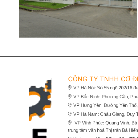
CÔNG TY TNHH CƠ ĐI
VP Hà Nội: Số 55 ngõ 202/16 đư
VP Bắc Ninh: Phương Cầu, Phư
VP Hưng Yên: Đường Yên Thổ,
VP Hà Nam: Châu Giang, Duy 
VP Vĩnh Phúc: Quang Vinh, Bá H
trung tâm văn hoá Thị trấn Bá Hiến