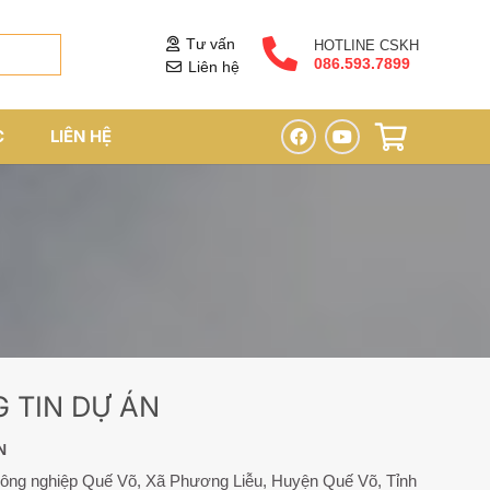
Tư vấn
HOTLINE CSKH
086.593.7899
Liên hệ
C
LIÊN HỆ
 TIN DỰ ÁN
N
công nghiệp Quế Võ, Xã Phương Liễu, Huyện Quế Võ, Tỉnh