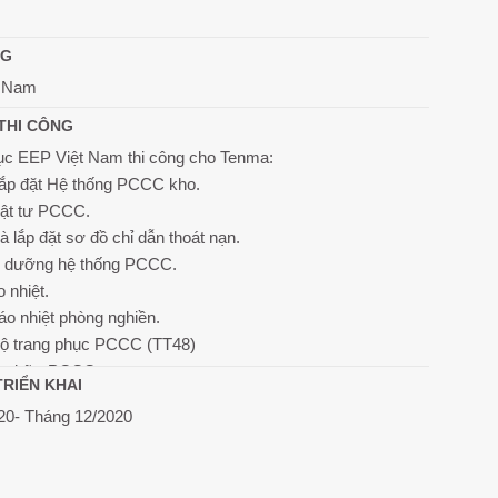
NG
 Nam
THI CÔNG
c EEP Việt Nam thi công cho Tenma:
lắp đặt Hệ thống PCCC kho.
vật tư PCCC.
à lắp đặt sơ đồ chỉ dẫn thoát nạn.
ảo dưỡng hệ thống PCCC.
 nhiệt.
áo nhiệt phòng nghiền.
bộ trang phục PCCC (TT48)
ửa chữa PCCC
TRIỂN KHAI
20- Tháng 12/2020