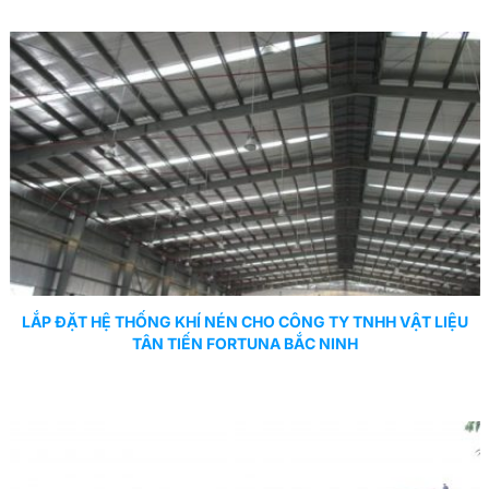
LẮP ĐẶT HỆ THỐNG KHÍ NÉN CHO CÔNG TY TNHH VẬT LIỆU
TÂN TIẾN FORTUNA BẮC NINH