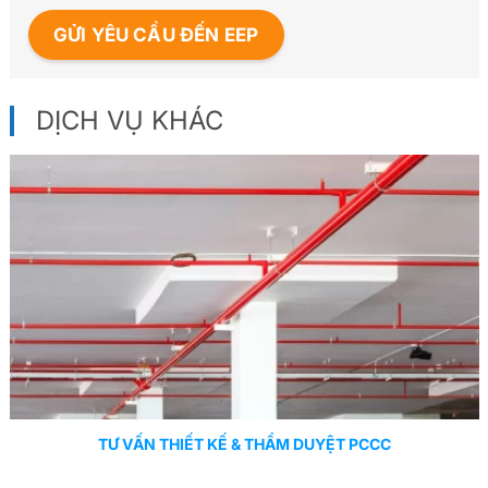
DỊCH VỤ KHÁC
TƯ VẤN THIẾT KẾ & THẨM DUYỆT PCCC