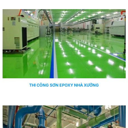
THI CÔNG SƠN EPOXY NHÀ XƯỞNG