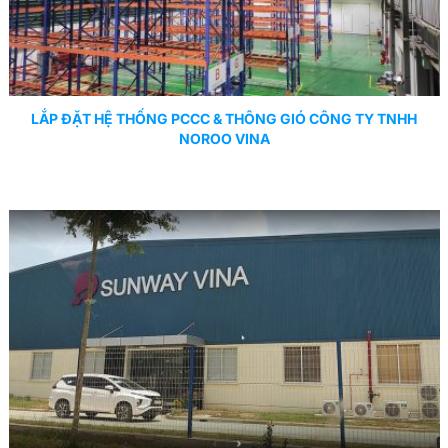
LẮP ĐẶT HỆ THỐNG PCCC & THÔNG GIÓ CÔNG TY TNHH
NOROO VINA