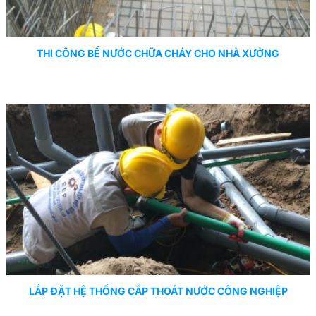
THI CÔNG BỂ NƯỚC CHỮA CHÁY CHO NHÀ XƯỞNG
LẮP ĐẶT HỆ THỐNG CẤP THOÁT NƯỚC CÔNG NGHIỆP