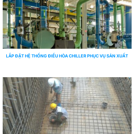
LẮP ĐẶT HỆ THỐNG ĐIỀU HÒA CHILLER PHỤC VỤ SẢN XUẤT