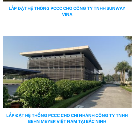
LẮP ĐẶT HỆ THỐNG PCCC CHO CÔNG TY TNHH SUNWAY
VINA
LẮP ĐẶT HỆ THỐNG PCCC CHO CHI NHÁNH CÔNG TY TNHH
BEHN MEYER VIỆT NAM TẠI BẮC NINH