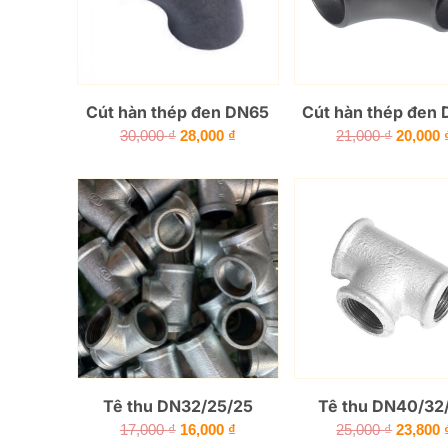
Cút hàn thép đen DN65
Cút hàn thép đen
Giá
Giá
Giá
30,000
₫
28,000
₫
21,000
₫
20,000
gốc
hiện
gốc
là:
tại
là:
30,000 ₫.
là:
21,000 
28,000 ₫.
Tê thu DN32/25/25
Tê thu DN40/32
Giá
Giá
Giá
17,000
₫
16,000
₫
25,000
₫
23,800