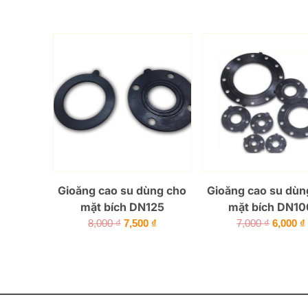
gốc
hiện
gốc
là:
tại
là:
17,000 ₫.
là:
25,000 
16,000 ₫.
Gioăng cao su dùng cho
Gioăng cao su dùn
mặt bích DN125
mặt bích DN10
Giá
Giá
Giá
8,000
₫
7,500
₫
7,000
₫
6,000
₫
gốc
hiện
gốc
là:
tại
là:
8,000 ₫.
là:
7,000 ₫.
7,500 ₫.