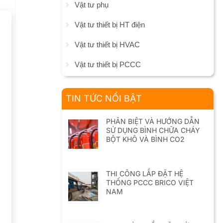
Vật tư phụ
Vật tư thiết bị HT điện
Vật tư thiết bị HVAC
Vật tư thiết bị PCCC
TIN TỨC NỔI BẬT
PHÂN BIỆT VÀ HƯỚNG DẪN
SỬ DỤNG BÌNH CHỮA CHÁY
BỘT KHÔ VÀ BÌNH CO2
THI CÔNG LẮP ĐẶT HỆ
THỐNG PCCC BRICO VIỆT
NAM