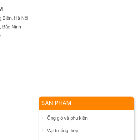
M
 Biên, Hà Nội
, Bắc Ninh
h
SẢN PHẨM
Ống gió và phụ kiện
Vật tư ống thép