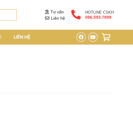
Tư vấn
HOTLINE CSKH
086.593.7899
Liên hệ
C
LIÊN HỆ