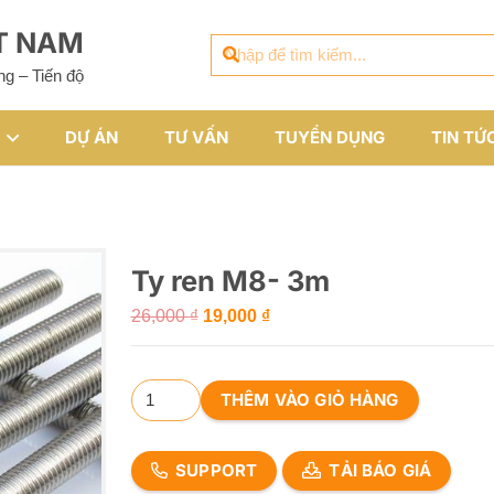
ỆT NAM
ng – Tiến độ
DỰ ÁN
TƯ VẤN
TUYỂN DỤNG
TIN TỨ
Ty ren M8- 3m
Giá
Giá
26,000
₫
19,000
₫
gốc
hiện
là:
tại
Ty
26,000 ₫.
là:
THÊM VÀO GIỎ HÀNG
ren
19,000 ₫.
M8-
SUPPORT
TẢI BÁO GIÁ
3m