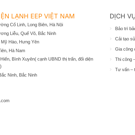
ỆN LẠNH EEP VIỆT NAM
DỊCH V
ờng Cổ Linh, Long Biên, Hà Nội
Bảo trì b
ơng Liễu, Quế Võ, Bắc Ninh
Cải tạo s
 Mỹ Hào, Hưng Yên
Gia công 
Tiên, Hà Nam
iến, Bình Xuyên( cạnh UBND thị trấn, đối diện
Thi công –
)
Tư vấn – t
ắc Ninh, Bắc Ninh
l.com