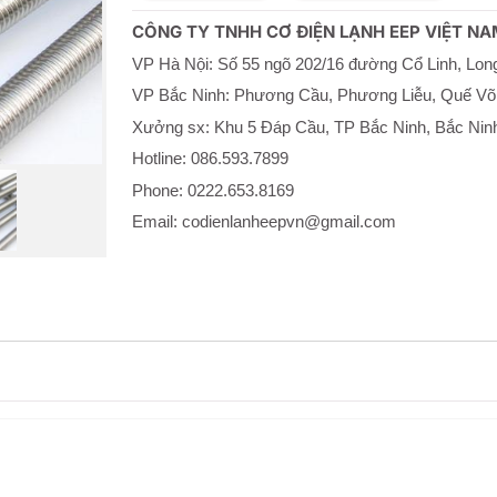
số
lượng
CÔNG TY TNHH CƠ ĐIỆN LẠNH EEP VIỆT NA
VP Hà Nội: Số 55 ngõ 202/16 đường Cổ Linh, Long
VP Bắc Ninh: Phương Cầu, Phương Liễu, Quế Võ
Xưởng sx: Khu 5 Đáp Cầu, TP Bắc Ninh, Bắc Nin
Hotline: 086.593.7899
Phone: 0222.653.8169
Email: codienlanheepvn@gmail.com