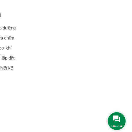
Ụ
ảo dưỡng
ửa chữa
cơ khí
 lắp đặt
hiết kế
Liên hệ