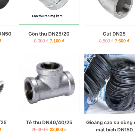
 DN50
Côn thu DN25/20
Cút DN25
Giá
Giá
Giá
Giá
Gi
₫
8,000
₫
7,100
₫
8,500
₫
7,600
₫
hiện
gốc
hiện
gốc
hi
tại
là:
tại
là:
tại
₫.
là:
8,000 ₫.
là:
8,500 ₫.
là:
20,000 ₫.
7,100 ₫.
7,6
/25
Tê thu DN40/40/25
Gioăng cao su dùng 
Giá
Giá
Giá
mặt bích DN150
₫
25,000
₫
23,800
₫