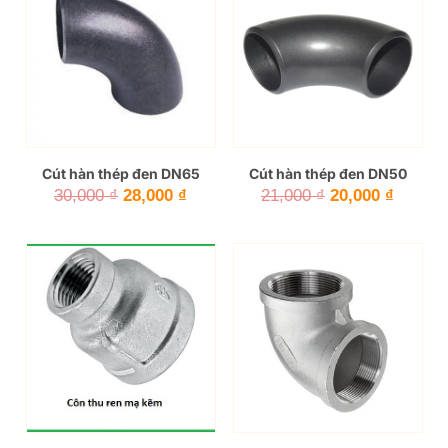
Cút hàn thép đen DN65
Cút hàn thép đen DN50
Giá
Giá
Giá
Giá
30,000
₫
28,000
₫
21,000
₫
20,000
₫
gốc
hiện
gốc
hiện
là:
tại
là:
tại
30,000 ₫.
là:
21,000 ₫.
là:
28,000 ₫.
20,000 