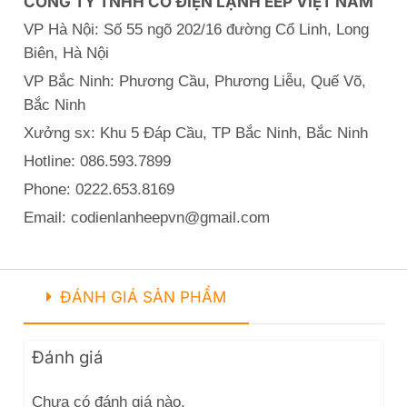
CÔNG TY TNHH CƠ ĐIỆN LẠNH EEP VIỆT NAM
lượng
VP Hà Nội: Số 55 ngõ 202/16 đường Cổ Linh, Long
Biên, Hà Nội
VP Bắc Ninh: Phương Cầu, Phương Liễu, Quế Võ,
Bắc Ninh
Xưởng sx: Khu 5 Đáp Cầu, TP Bắc Ninh, Bắc Ninh
Hotline: 086.593.7899
Phone: 0222.653.8169
Email: codienlanheepvn@gmail.com
ĐÁNH GIÁ SẢN PHẨM
Đánh giá
Chưa có đánh giá nào.