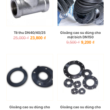
Tê thu DN40/40/25
Gioăng cao su dùng cho
mặt bích DN150
Giá
Giá
25,000
₫
23,800
₫
Giá
Giá
9,500
₫
9,200
₫
gốc
hiện
gốc
hiện
là:
tại
là:
tại
25,000 ₫.
là:
9,500 ₫.
là:
23,800 ₫.
9,200 ₫.
Gioăng cao su dùng cho
Gioăng cao su dùng cho