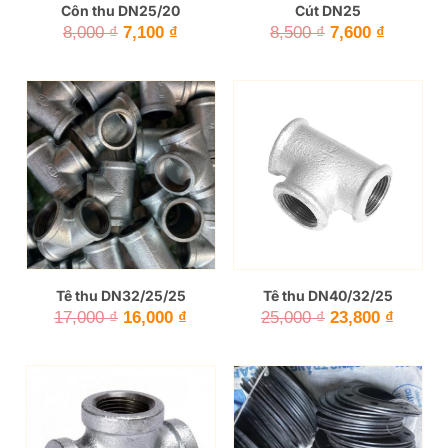
Côn thu DN25/20
Cút DN25
Giá
Giá
Giá
Giá
8,000
₫
7,100
₫
8,500
₫
7,600
₫
gốc
hiện
gốc
hiện
là:
tại
là:
tại
8,000 ₫.
là:
8,500 ₫.
là:
7,100 ₫.
7,600 ₫.
Tê thu DN32/25/25
Tê thu DN40/32/25
Giá
Giá
Giá
Giá
17,000
₫
16,000
₫
25,000
₫
23,800
₫
gốc
hiện
gốc
hiện
là:
tại
là:
tại
17,000 ₫.
là:
25,000 ₫.
là:
16,000 ₫.
23,800 