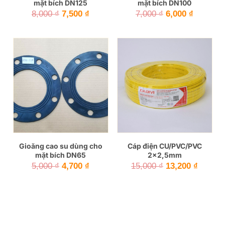
mặt bích DN125
mặt bích DN100
Giá
Giá
Giá
Giá
8,000
₫
7,500
₫
7,000
₫
6,000
₫
gốc
hiện
gốc
hiện
là:
tại
là:
tại
8,000 ₫.
là:
7,000 ₫.
là:
7,500 ₫.
6,000 ₫.
Gioăng cao su dùng cho
Cáp điện CU/PVC/PVC
mặt bích DN65
2×2,5mm
Giá
Giá
Giá
Giá
5,000
₫
4,700
₫
15,000
₫
13,200
₫
gốc
hiện
gốc
hiện
là:
tại
là:
tại
5,000 ₫.
là:
15,000 ₫.
là:
4,700 ₫.
13,200 