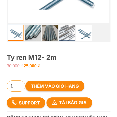
Ty ren M12- 2m
Giá
Giá
30,000
₫
25,000
₫
gốc
hiện
là:
tại
Ty
THÊM VÀO GIỎ HÀNG
30,000 ₫.
là:
ren
25,000 ₫.
M12-
SUPPORT
TẢI BÁO GIÁ
2m
số