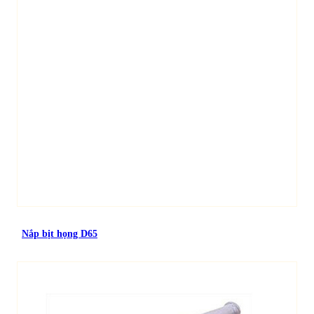
Nắp bịt họng D65