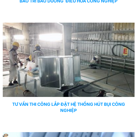
BẢO TRÌ BẢO DƯỠNG ĐIỀU HÒA CÔNG NGHIỆP
TƯ VẤN THI CÔNG LẮP ĐẶT HỆ THỐNG HÚT BỤI CÔNG
NGHIỆP