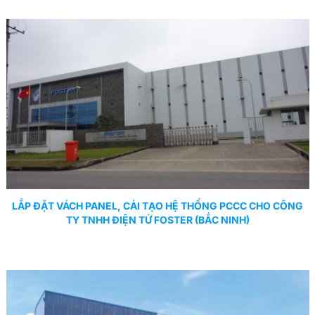
LẮP ĐẶT VÁCH PANEL, CẢI TẠO HỆ THỐNG PCCC CHO CÔNG
TY TNHH ĐIỆN TỬ FOSTER (BẮC NINH)