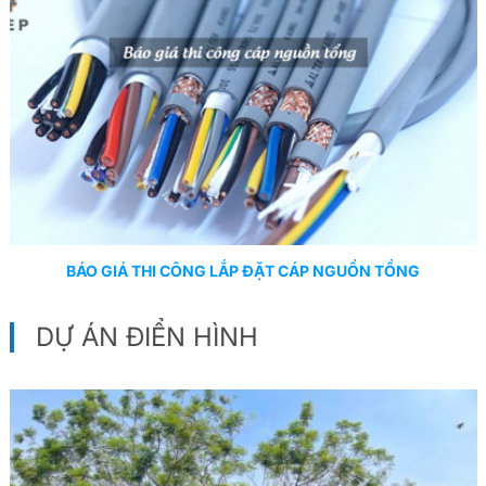
BÁO GIÁ THI CÔNG LẮP ĐẶT CÁP NGUỒN TỔNG
DỰ ÁN ĐIỂN HÌNH