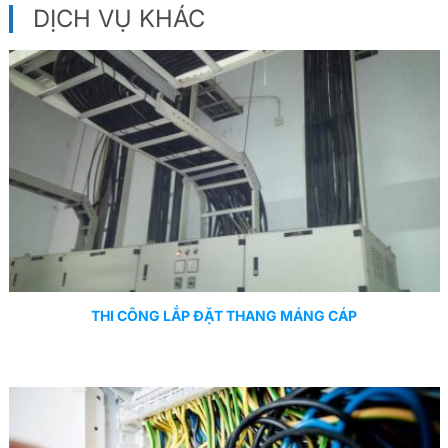
DỊCH VỤ KHÁC
THI CÔNG LẮP ĐẶT THANG MÁNG CÁP