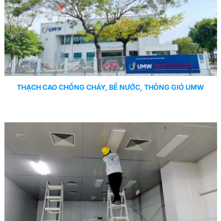
THẠCH CAO CHỐNG CHÁY, BỂ NƯỚC, THÔNG GIÓ UMW