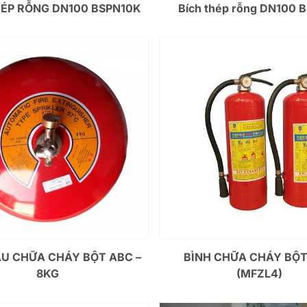
HÉP RỖNG DN100 BSPN10K
Bích thép rỗng DN100 
ẦU CHỮA CHÁY BỘT ABC –
BÌNH CHỮA CHÁY BỘ
8KG
(MFZL4)