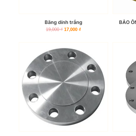
Băng dính trắng
BẢO Ô
Giá
Giá
19,000
₫
17,000
₫
gốc
hiện
là:
tại
19,000 ₫.
là:
17,000 ₫.