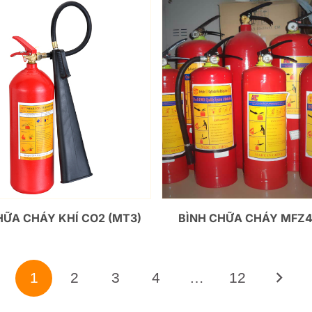
HỮA CHÁY KHÍ CO2 (MT3)
BÌNH CHỮA CHÁY MFZ4
1
2
3
4
…
12