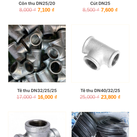
Côn thu DN25/20
Cút DN25
Giá
Giá
Giá
Giá
8,000
₫
7,100
₫
8,500
₫
7,600
₫
gốc
hiện
gốc
hiện
là:
tại
là:
tại
8,000 ₫.
là:
8,500 ₫.
là:
7,100 ₫.
7,600 ₫.
Tê thu DN32/25/25
Tê thu DN40/32/25
Giá
Giá
Giá
Giá
17,000
₫
16,000
₫
25,000
₫
23,800
₫
gốc
hiện
gốc
hiện
là:
tại
là:
tại
17,000 ₫.
là:
25,000 ₫.
là:
16,000 ₫.
23,800 