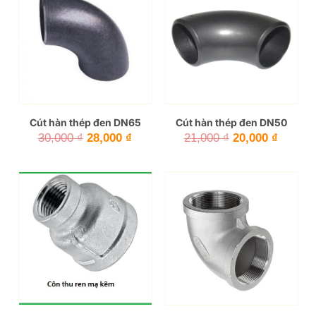
Cút hàn thép đen DN65
Cút hàn thép đen DN50
Giá
Giá
Giá
Giá
30,000
₫
28,000
₫
21,000
₫
20,000
₫
gốc
hiện
gốc
hiện
là:
tại
là:
tại
30,000 ₫.
là:
21,000 ₫.
là:
28,000 ₫.
20,000 