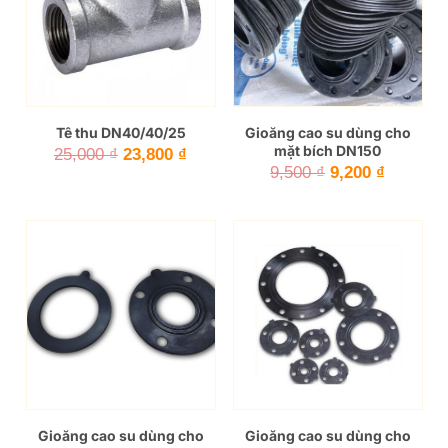
Tê thu DN40/40/25
Gioăng cao su dùng cho
mặt bích DN150
Giá
Giá
25,000
₫
23,800
₫
Giá
Giá
9,500
₫
9,200
₫
gốc
hiện
gốc
hiện
là:
tại
là:
tại
25,000 ₫.
là:
9,500 ₫.
là:
23,800 ₫.
9,200 ₫.
Gioăng cao su dùng cho
Gioăng cao su dùng cho