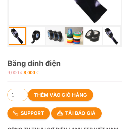
Băng dính điện
Giá
Giá
9,000
₫
8,000
₫
gốc
hiện
là:
tại
Băng
THÊM VÀO GIỎ HÀNG
9,000 ₫.
là:
dính
8,000 ₫.
điện
SUPPORT
TẢI BÁO GIÁ
số
lượng