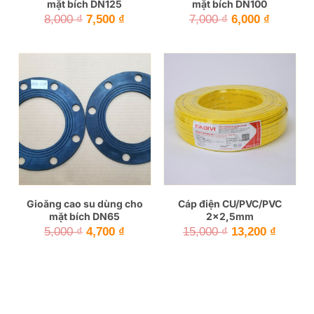
mặt bích DN125
mặt bích DN100
Giá
Giá
Giá
Giá
8,000
₫
7,500
₫
7,000
₫
6,000
₫
gốc
hiện
gốc
hiện
là:
tại
là:
tại
8,000 ₫.
là:
7,000 ₫.
là:
7,500 ₫.
6,000 ₫.
Gioăng cao su dùng cho
Cáp điện CU/PVC/PVC
mặt bích DN65
2×2,5mm
Giá
Giá
Giá
Giá
5,000
₫
4,700
₫
15,000
₫
13,200
₫
gốc
hiện
gốc
hiện
là:
tại
là:
tại
5,000 ₫.
là:
15,000 ₫.
là:
4,700 ₫.
13,200 