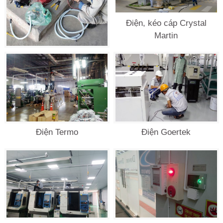
Điện, kéo cáp Crystal
Martin
Báo cháy Yamato
Điện Termo
Điện Goertek