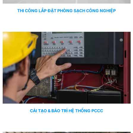
THI CÔNG LẮP ĐẶT PHÒNG SẠCH CÔNG NGHIỆP
CẢI TẠO & BẢO TRÌ HỆ THỐNG PCCC