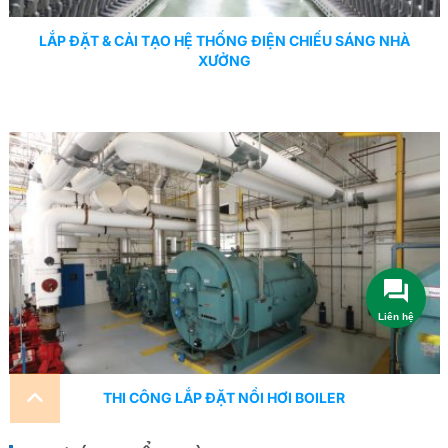
LẮP ĐẶT & CẢI TẠO HỆ THỐNG ĐIỆN CHIẾU SÁNG NHÀ
XƯỞNG
THI CÔNG LẮP ĐẶT NỒI HƠI BOILER