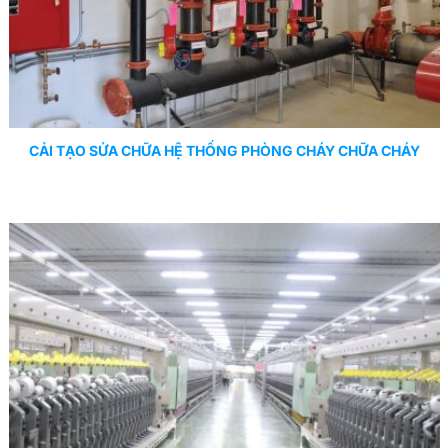
CẢI TẠO SỬA CHỮA HỆ THỐNG PHÒNG CHÁY CHỮA CHÁY