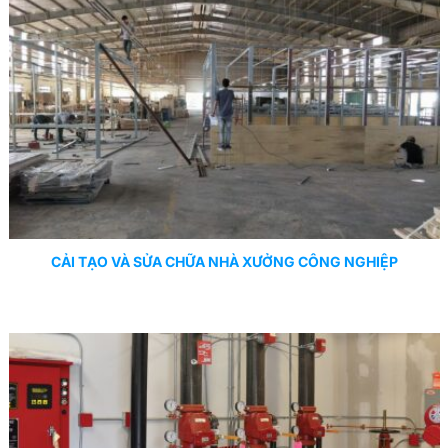
CẢI TẠO VÀ SỬA CHỮA NHÀ XƯỞNG CÔNG NGHIỆP