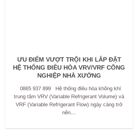
ƯU ĐIỂM VƯỢT TRỘI KHI LẮP ĐẶT
HỆ THỐNG ĐIỀU HÒA VRV/VRF CÔNG
NGHIỆP NHÀ XƯỞNG
0865 937 899 Hệ thống điều hòa không khí
trung tâm VRV (Variable Refrigerant Volume) và
VRF (Variable Refrigerant Flow) ngày càng trở
nên…