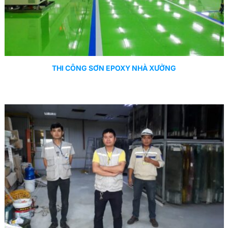
THI CÔNG SƠN EPOXY NHÀ XƯỞNG