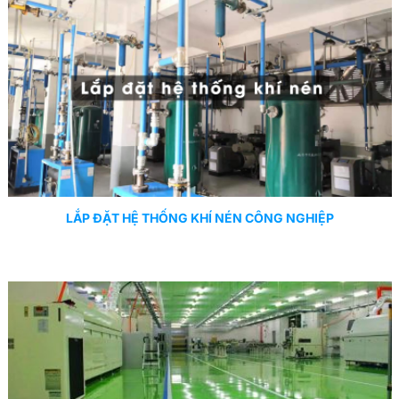
LẮP ĐẶT HỆ THỐNG KHÍ NÉN CÔNG NGHIỆP