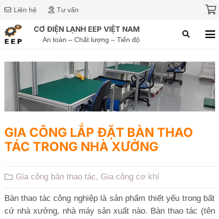
Liên hệ
Tư vấn
CƠ ĐIỆN LẠNH EEP VIỆT NAM
An toàn – Chất lượng – Tiến độ
GIA CÔNG LẮP ĐẶT BÀN THAO
TÁC TRONG NHÀ XƯỞNG
Gia công bàn thao tác
,
Gia công cơ khí
Bàn thao tác công nghiệp là sản phẩm thiết yếu trong bất
cứ nhà xưởng, nhà máy sản xuất nào. Bàn thao tác (tên