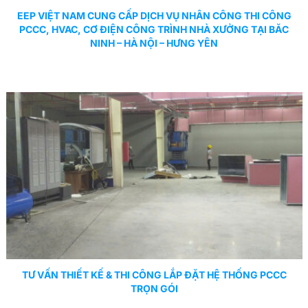
EEP VIỆT NAM CUNG CẤP DỊCH VỤ NHÂN CÔNG THI CÔNG
PCCC, HVAC, CƠ ĐIỆN CÔNG TRÌNH NHÀ XƯỞNG TẠI BĂC
NINH – HÀ NỘI – HƯNG YÊN
TƯ VẤN THIẾT KẾ & THI CÔNG LẮP ĐẶT HỆ THỐNG PCCC
TRỌN GÓI