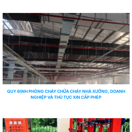
QUY ĐỊNH PHÒNG CHÁY CHỮA CHÁY NHÀ XƯỞNG, DOANH
NGHIỆP VÀ THỦ TỤC XIN CẤP PHÉP