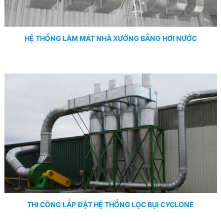
HỆ THỐNG LÀM MÁT NHÀ XƯỞNG BẰNG HƠI NƯỚC
THI CÔNG LẮP ĐẶT HỆ THỐNG LỌC BỤI CYCLONE