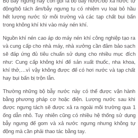
Bộ bẫy ngưng hay còn gọi là bộ bẫy nước/bộ xả nước tự
động/bộ tách ẩm/bẫy ngưng tụ có nhiệm vụ loại bỏ hầu
hết lượng nước từ môi trường và các tạp chất bụi bẩn
trong không khí khi vào máy nén khí.
Nguồn khí nén cao áp do máy nén khí công nghiệp tạo ra
và cung cấp cho nhà máy, nhà xưởng cần đảm bảo sạch
sẽ đáp ứng đủ tiêu chuẩn sử dụng cho nhiều mục đích
như: Cung cấp không khí để sản xuất thuốc, nha khoa,
khí thở,…vì vậy không được để có hơi nước và tạp chất
hay bụi bẩn bị trộn lẫn.
Thường những bộ bẫy nước này có thể được vận hành
bằng phương pháp cơ hoặc điện. Lượng nước sau khi
được ngưng tách sẽ được xả ra ngoài môi trường qua 1
ống dẫn nhỏ. Tuy nhiên cũng có nhiều hệ thống sử dụng
bẫy ngưng để gom và xả nước ngưng nhưng không tự
động mà cần phải thao tác bằng tay.