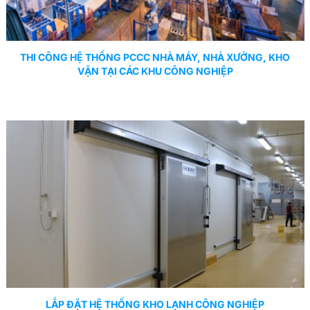
THI CÔNG HỆ THỐNG PCCC NHÀ MÁY, NHÀ XƯỞNG, KHO
VẬN TẠI CÁC KHU CÔNG NGHIỆP
LẮP ĐẶT HỆ THỐNG KHO LẠNH CÔNG NGHIỆP