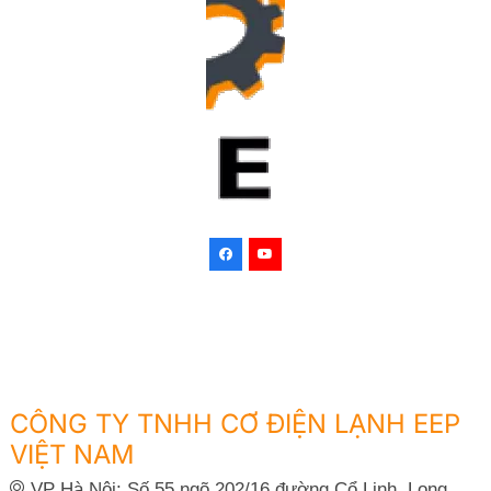
CÔNG TY TNHH CƠ ĐIỆN LẠNH EEP
VIỆT NAM
VP Hà Nội: Số 55 ngõ 202/16 đường Cổ Linh, Long