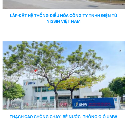
LẮP ĐẶT HỆ THỐNG ĐIỀU HÒA CÔNG TY TNHH ĐIỆN TỬ
NISSIN VIỆT NAM
THẠCH CAO CHỐNG CHÁY, BỂ NƯỚC, THÔNG GIÓ UMW