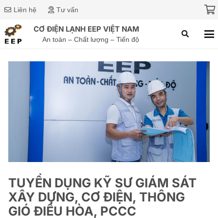
Liên hệ
Tư vấn
CƠ ĐIỆN LẠNH EEP VIỆT NAM
An toàn – Chất lượng – Tiến độ
TUYỂN DỤNG KỸ SƯ GIÁM SÁT
XÂY DỰNG, CƠ ĐIỆN, THÔNG
GIÓ ĐIỀU HÒA, PCCC