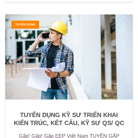
TUYỂN DỤNG
TUYỂN DỤNG KỸ SƯ TRIỂN KHAI
KIẾN TRÚC, KẾT CẤU, KỸ SƯ QS/ QC
Gấp! Gấp! Gấp EEP Việt Nam TUYỂN GẤP