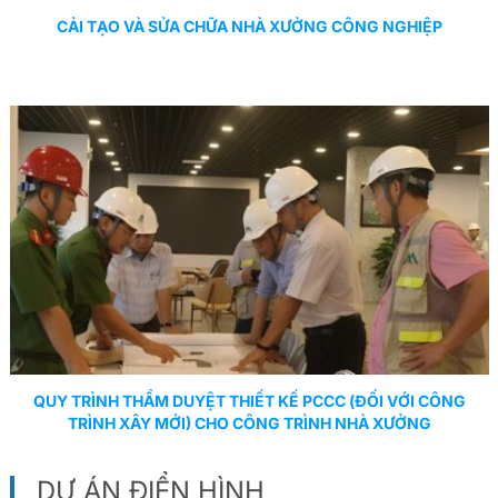
CẢI TẠO VÀ SỬA CHỮA NHÀ XƯỞNG CÔNG NGHIỆP
QUY TRÌNH THẨM DUYỆT THIẾT KẾ PCCC (ĐỐI VỚI CÔNG
TRÌNH XÂY MỚI) CHO CÔNG TRÌNH NHÀ XƯỞNG
DỰ ÁN ĐIỂN HÌNH