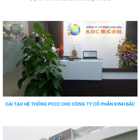
CẢI TẠO HỆ THỐNG PCCC CHO CÔNG TY CỔ PHẦN KINH BẮC