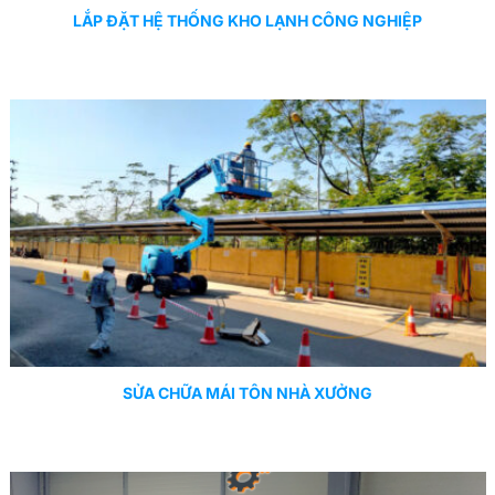
LẮP ĐẶT HỆ THỐNG KHO LẠNH CÔNG NGHIỆP
SỬA CHỮA MÁI TÔN NHÀ XƯỞNG