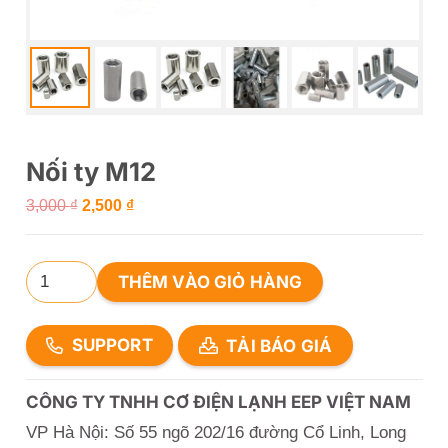
Nối ty M12
Giá
Giá
3,000
₫
2,500
₫
gốc
hiện
là:
tại
Nối
THÊM VÀO GIỎ HÀNG
3,000 ₫.
là:
ty
2,500 ₫.
M12
SUPPORT
TẢI BÁO GIÁ
số
lượng
CÔNG TY TNHH CƠ ĐIỆN LẠNH EEP VIỆT NAM
VP Hà Nội: Số 55 ngõ 202/16 đường Cổ Linh, Long