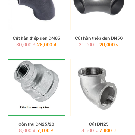
Cút hàn thép đen DN65
Cút hàn thép đen DN50
Giá
Giá
Giá
Giá
30,000
₫
28,000
₫
21,000
₫
20,000
₫
gốc
hiện
gốc
hiện
là:
tại
là:
tại
30,000 ₫.
là:
21,000 ₫.
là:
28,000 ₫.
20,000 
Côn thu DN25/20
Cút DN25
Giá
Giá
Giá
Giá
8,000
₫
7,100
₫
8,500
₫
7,600
₫