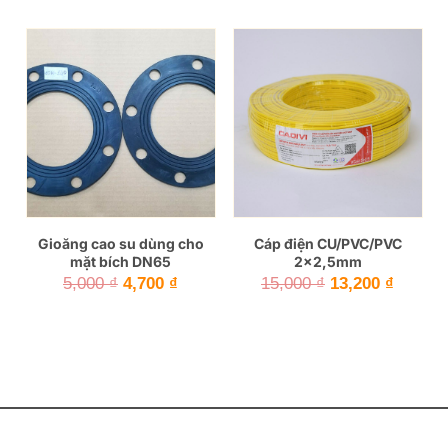
gốc
hiện
gốc
hiện
là:
tại
là:
tại
8,000 ₫.
là:
7,000 ₫.
là:
7,500 ₫.
6,000 ₫.
Gioăng cao su dùng cho
Cáp điện CU/PVC/PVC
mặt bích DN65
2×2,5mm
Giá
Giá
Giá
Giá
5,000
₫
4,700
₫
15,000
₫
13,200
₫
gốc
hiện
gốc
hiện
là:
tại
là:
tại
5,000 ₫.
là:
15,000 ₫.
là:
4,700 ₫.
13,200 