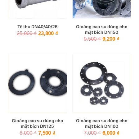
Tê thu DN40/40/25
Gioăng cao su dùng cho
mặt bích DN150
Giá
Giá
25,000
₫
23,800
₫
Giá
Giá
9,500
₫
9,200
₫
gốc
hiện
gốc
hiện
là:
tại
là:
tại
25,000 ₫.
là:
9,500 ₫.
là:
23,800 ₫.
9,200 ₫.
Gioăng cao su dùng cho
Gioăng cao su dùng cho
mặt bích DN125
mặt bích DN100
Giá
Giá
Giá
Giá
8,000
₫
7,500
₫
7,000
₫
6,000
₫