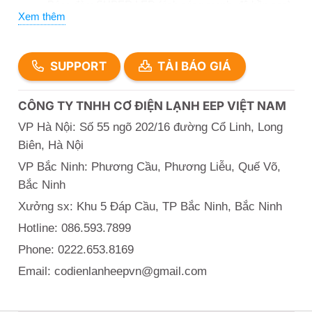
Bóng đèn: SUPER LED (ánh sáng mạnh, độ bền cao)
Xem thêm
Thời gian thắp sáng: 2 giờ (chế độ DC)
Thời gian sạc đầy: 24 giờ
SUPPORT
TẢI BÁO GIÁ
CÔNG TY TNHH CƠ ĐIỆN LẠNH EEP VIỆT NAM
VP Hà Nội: Số 55 ngõ 202/16 đường Cổ Linh, Long
Biên, Hà Nội
VP Bắc Ninh: Phương Cầu, Phương Liễu, Quế Võ,
Bắc Ninh
Xưởng sx: Khu 5 Đáp Cầu, TP Bắc Ninh, Bắc Ninh
Hotline: 086.593.7899
Phone: 0222.653.8169
Email: codienlanheepvn@gmail.com