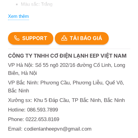
Màu sắc: Trắng
Lớp tráng PVC trong ống: 1.1mm
Xem thêm
Lớp vải ngoài 0.85mm
100% sợi Polyester (sợi bền chống ma sát chịu được
SUPPORT
TẢI BÁO GIÁ
độ mài mòn cao)
Áp suất làm việc: 16 bar
CÔNG TY TNHH CƠ ĐIỆN LẠNH EEP VIỆT NAM
Áp suất thử: 24 bar
VP Hà Nội: Số 55 ngõ 202/16 đường Cổ Linh, Long
Khớp nối:
Biên, Hà Nội
VP Bắc Ninh: Phương Cầu, Phương Liễu, Quế Võ,
Khớp nối bằng nhôm hợp kim chất lượng cao sơn
Bắc Ninh
chống cháy được ép đai bằng máy ép thủy lưc .
Xưởng sx: Khu 5 Đáp Cầu, TP Bắc Ninh, Bắc Ninh
Khớp nối và thân vòi được liên kết bằng vòng đai thép
ép thủy lực.
Hotline: 086.593.7899
Khớp nối bằng nhôm hợp kim chất lượng cao sơn
Phone: 0222.653.8169
chống cháy được ép đai bằng máy ép thủy lưc .
Email: codienlanheepvn@gmail.com
Đặc biệt khớp nối rất chắc chắn và an toàn trong quá