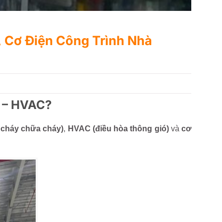
 Cơ Điện Công Trình Nhà
C – HVAC?
cháy chữa cháy)
,
HVAC (điều hòa thông gió)
và
cơ