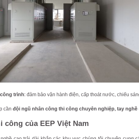
công trình
: đảm bảo vận hành điện, cấp thoát nước, chiếu sáng
ệp cần
đội ngũ nhân công thi công chuyên nghiệp, tay nghề
hi công của EEP Việt Nam
nghề cao trải dài khắp các khu vực chúng tôi chuyên cung 