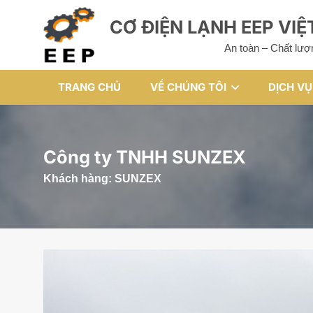
CƠ ĐIỆN LẠNH EEP VI
An toàn – Chất lượ
TRANG CHỦ
VỀ CHÚNG TÔI
DỊCH VỤ
Công ty TNHH SUNZEX
Khách hàng:
SUNZEX