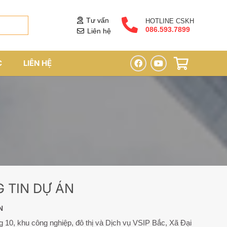
Tư vấn
HOTLINE CSKH
086.593.7899
Liên hệ
C
LIÊN HỆ
 TIN DỰ ÁN
N
 10, khu công nghiệp, đô thị và Dịch vụ VSIP Bắc, Xã Đại