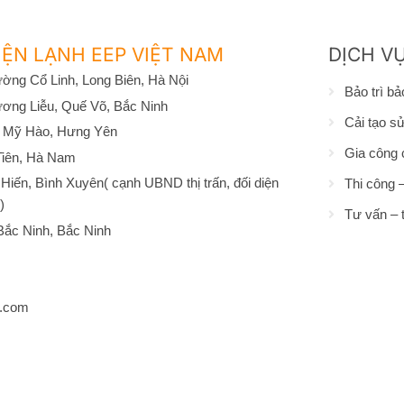
ỆN LẠNH EEP VIỆT NAM
DỊCH V
ờng Cổ Linh, Long Biên, Hà Nội
Bảo trì b
ơng Liễu, Quế Võ, Bắc Ninh
Cải tạo s
 Mỹ Hào, Hưng Yên
Gia công 
Tiên, Hà Nam
iến, Bình Xuyên( cạnh UBND thị trấn, đối diện
Thi công –
)
Tư vấn – t
ắc Ninh, Bắc Ninh
l.com