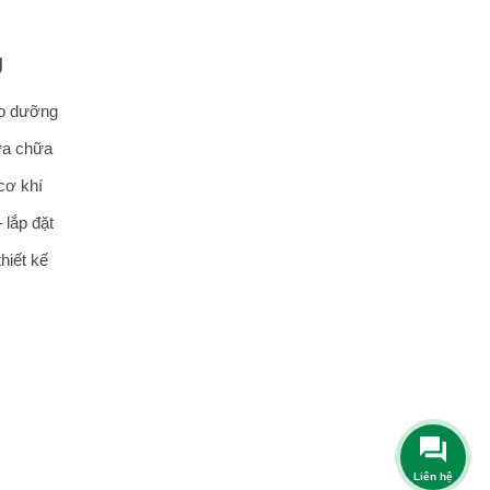
Ụ
ảo dưỡng
ửa chữa
cơ khí
 lắp đặt
hiết kế
Liên hệ