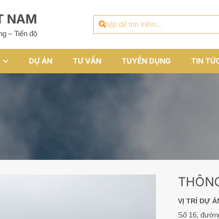
ỆT NAM
ng – Tiến độ
DỰ ÁN
TƯ VẤN
TUYỂN DỤNG
TIN TỨ
THÔNG
VỊ TRÍ DỰ Á
Số 16, đường