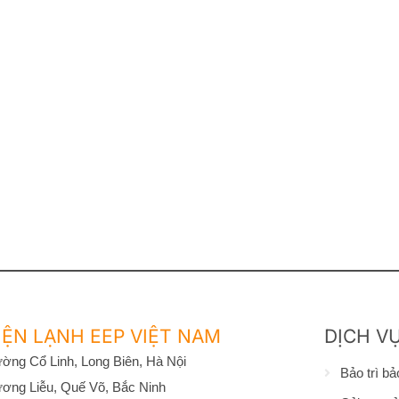
ỆN LẠNH EEP VIỆT NAM
DỊCH V
ờng Cổ Linh, Long Biên, Hà Nội
Bảo trì b
ơng Liễu, Quế Võ, Bắc Ninh