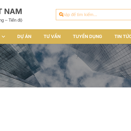
ỆT NAM
ng – Tiến độ
DỰ ÁN
TƯ VẤN
TUYỂN DỤNG
TIN TỨ