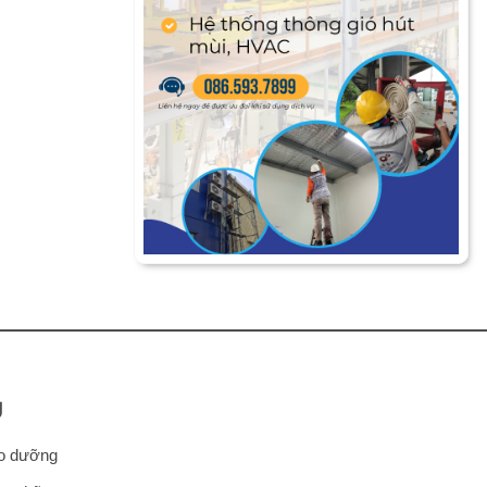
Ụ
ảo dưỡng