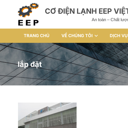
CƠ ĐIỆN LẠNH EEP VI
An toàn – Chất lượ
TRANG CHỦ
VỀ CHÚNG TÔI
DỊCH VỤ
lắp đặt