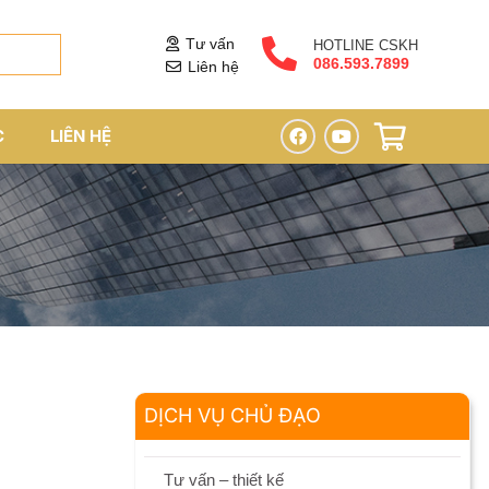
Tư vấn
HOTLINE CSKH
086.593.7899
Liên hệ
C
LIÊN HỆ
DỊCH VỤ CHỦ ĐẠO
Tư vấn – thiết kế