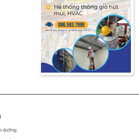
Ụ
ảo dưỡng