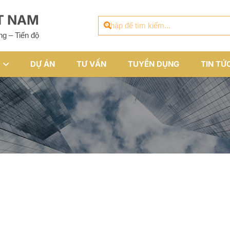
ỆT NAM
ng – Tiến độ
DỰ ÁN
TƯ VẤN
TUYỂN DỤNG
TIN TỨ