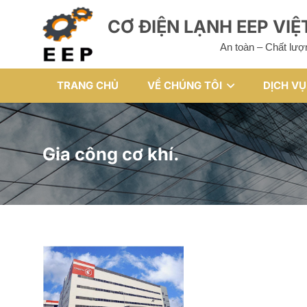
CƠ ĐIỆN LẠNH EEP VI
An toàn – Chất lượ
TRANG CHỦ
VỀ CHÚNG TÔI
DỊCH VỤ
Gia công cơ khí.