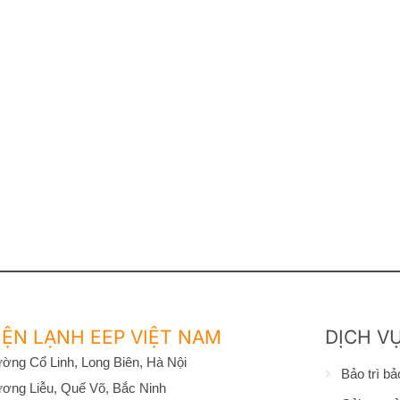
ỆN LẠNH EEP VIỆT NAM
DỊCH V
ờng Cổ Linh, Long Biên, Hà Nội
Bảo trì b
ơng Liễu, Quế Võ, Bắc Ninh