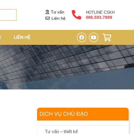
Tư vấn
HOTLINE CSKH
086.593.7899
Liên hệ
C
LIÊN HỆ
DỊCH VỤ CHỦ ĐẠO
Tư vấn – thiết kế